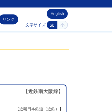
English
リンク
文字サイズ
大
小
【近鉄南大阪線】
【近畿日本鉄道（近鉄）】