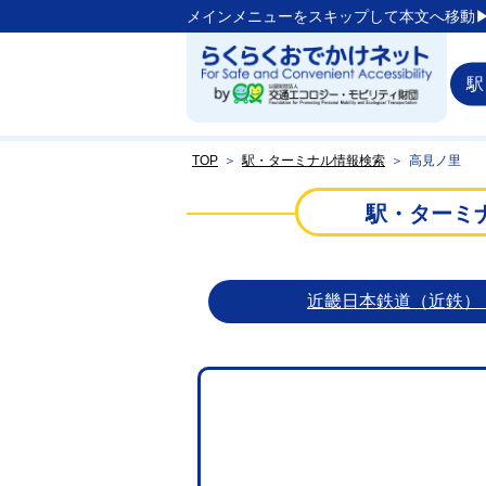
メインメニューをスキップして本文へ移動▶
駅
TOP
＞
駅・ターミナル情報検索
＞
高見ノ里
駅・ターミ
近畿日本鉄道（近鉄）