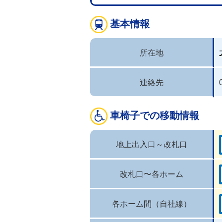
基本情報
所在地
連絡先
車椅子での移動情報
地上出入口～改札口
改札口〜各ホーム
各ホーム間（自社線）