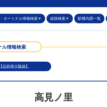
︎
・ターミナル情報検索
▼
経路検索
▼
駅構内図一覧
ナル情報検索
【近鉄南大阪線】
高見ノ里