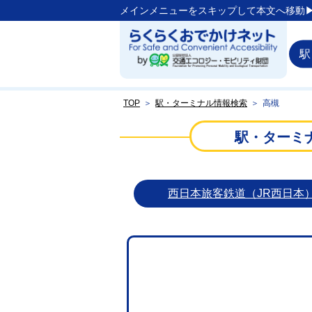
メインメニューをスキップして本文へ移動▶
駅
TOP
＞
駅・ターミナル情報検索
＞
高槻
駅・ターミ
西日本旅客鉄道（JR西日本