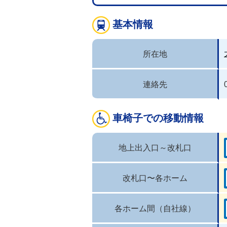
基本情報
所在地
連絡先
車椅子での移動情報
地上出入口～改札口
改札口〜各ホーム
各ホーム間（自社線）