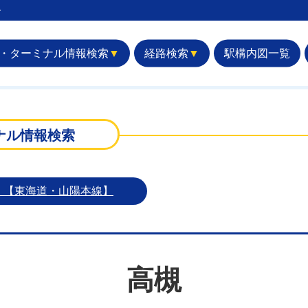
︎
・ターミナル情報検索
▼
経路検索
▼
駅構内図一覧
ナル情報検索
）【東海道・山陽本線】
高槻