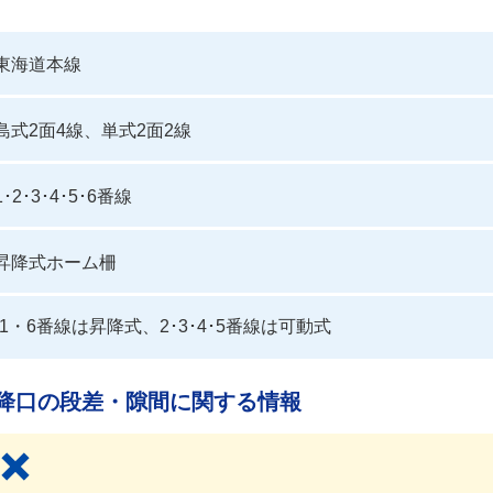
東海道本線
島式2面4線、単式2面2線
1･2･3･4･5･6番線
昇降式ホーム柵
1・6番線は昇降式、2･3･4･5番線は可動式
降口の段差・隙間に関する情報