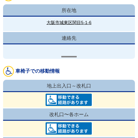
所在地
大阪市城東区関目5-1-6
連絡先
車椅子での移動情報
地上出入口～改札口
改札口〜各ホーム