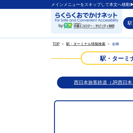
メインメニューをスキップして本文へ移動▶
駅
TOP
＞
駅・ターミナル情報検索
＞
金橋
駅・ターミ
西日本旅客鉄道（JR西日