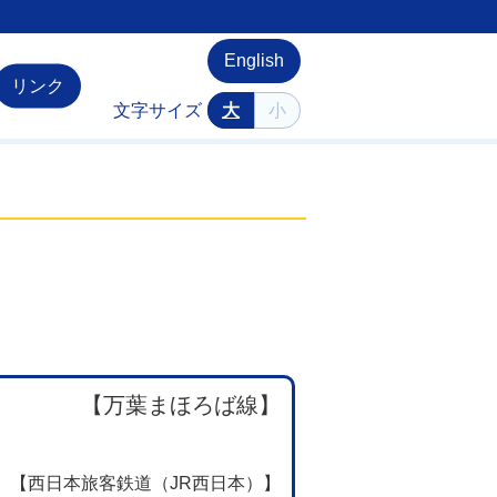
English
リンク
文字サイズ
大
小
【万葉まほろば線】
【西日本旅客鉄道（JR西日本）】