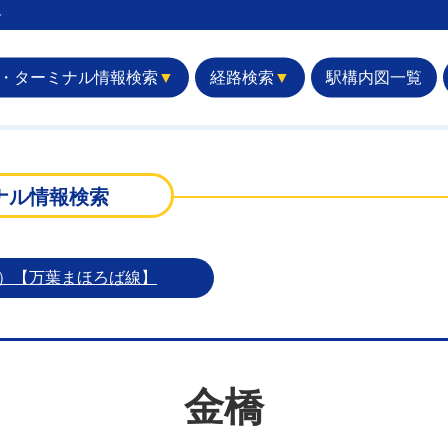
︎
・ターミナル情報検索
▼
経路検索
▼
駅構内図一覧
ナル情報検索
本）【万葉まほろば線】
金橋