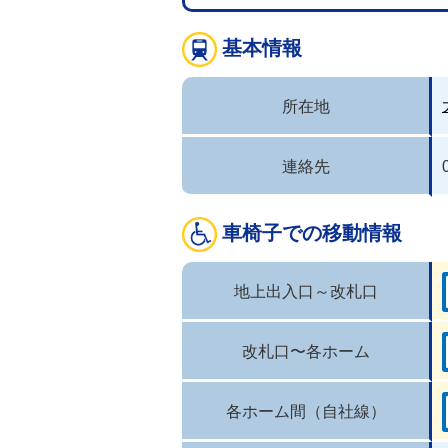
基本情報
所在地
連絡先
車椅子での移動情報
地上出入口～改札口
改札口〜各ホーム
各ホーム間（自社線）