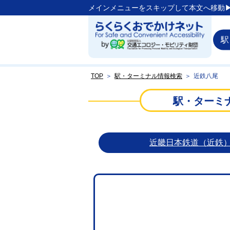
メインメニューをスキップして本文へ移動▶
駅
TOP
＞
駅・ターミナル情報検索
＞
近鉄八尾
駅・ターミ
近畿日本鉄道（近鉄