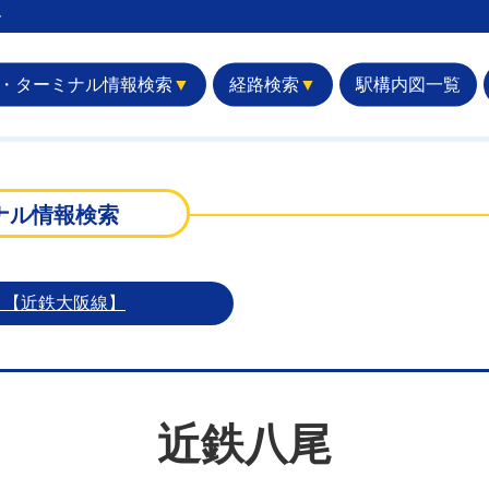
︎
・ターミナル情報検索
▼
経路検索
▼
駅構内図一覧
ナル情報検索
）【近鉄大阪線】
近鉄八尾