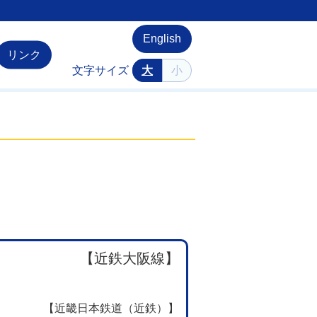
English
リンク
文字サイズ
大
小
【近鉄大阪線】
【近畿日本鉄道（近鉄）】