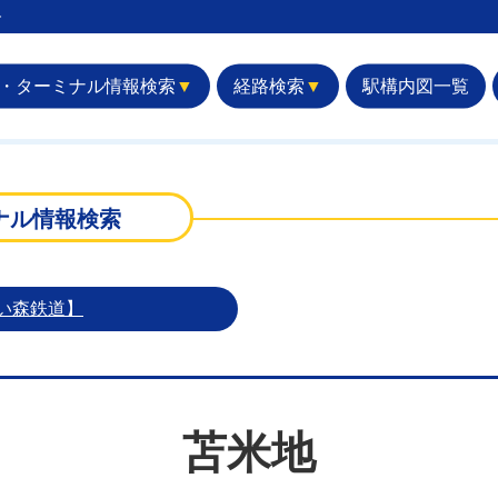
︎
・ターミナル情報検索
▼
経路検索
▼
駅構内図一覧
ナル情報検索
い森鉄道】
苫米地