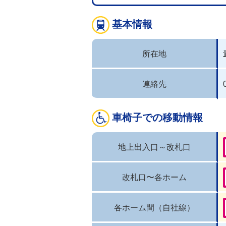
基本情報
所在地
連絡先
車椅子での移動情報
地上出入口～改札口
改札口〜各ホーム
各ホーム間（自社線）