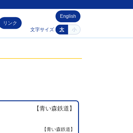
English
リンク
文字サイズ
大
小
【青い森鉄道】
【青い森鉄道】