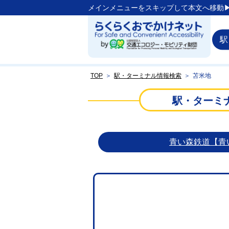
メインメニューをスキップして本文へ移動▶
駅
TOP
＞
駅・ターミナル情報検索
＞
苫米地
駅・ターミ
青い森鉄道【青