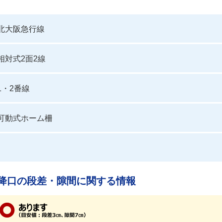
北大阪急行線
相対式2面2線
1・2番線
可動式ホーム柵
降口の段差・隙間に関する情報