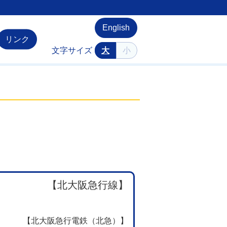
English
リンク
文字サイズ
大
小
【北大阪急行線】
【北大阪急行電鉄（北急）】