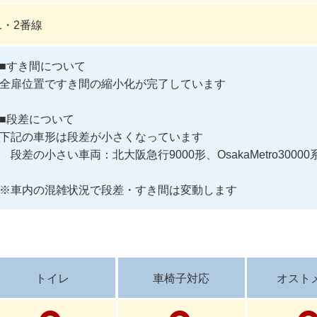
1・2番線
■すき間について

全扉位置ですき間の縮小化が完了しています

■段差について

下記の車形は段差が小さくなっています

　段差の小さい車両：北大阪急行9000形、OsakaMetro30000系
※車内の混雑状況で段差・すき間は変動します
トイレ
車椅子対応
オスト