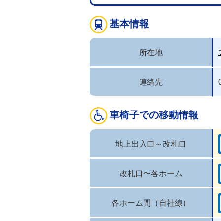
基本情報
所在地
連絡先
車椅子での移動情報
地上出入口～改札口
改札口〜各ホーム
各ホーム間（自社線）