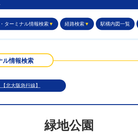
︎
・ターミナル情報検索
▼
経路検索
▼
駅構内図一覧
ナル情報検索
）【北大阪急行線】
緑地公園