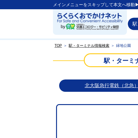
メインメニューをスキップして本文へ移動▶
駅
TOP
＞
駅・ターミナル情報検索
＞
緑地公園
駅・ターミ
北大阪急行電鉄（北急