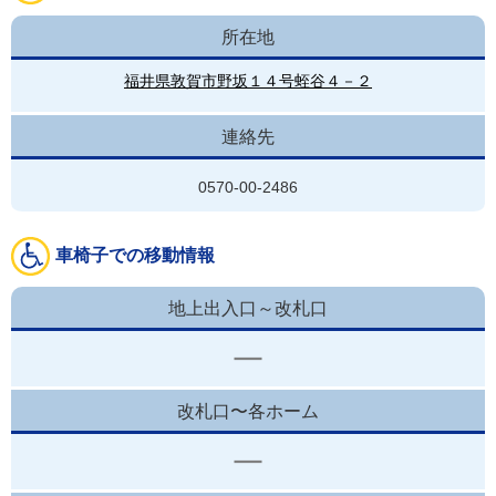
所在地
福井県敦賀市野坂１４号蛭谷４－２
連絡先
0570-00-2486
車椅子での移動情報
地上出入口～改札口
改札口〜各ホーム