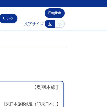
English
リンク
文字サイズ
大
小
【奥羽本線】
【東日本旅客鉄道（JR東日本）】