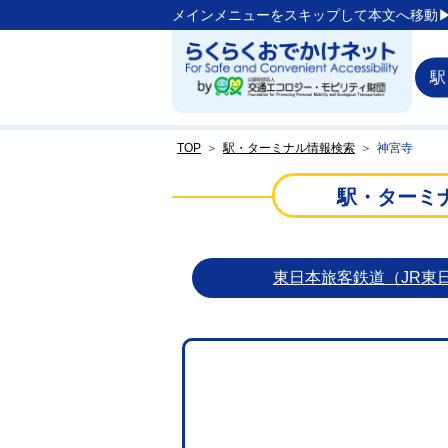
メインメニューをスキップして本文へ移動▶
駅
TOP
＞
駅・ターミナル情報検索
＞
神宮寺
駅・ターミ
東日本旅客鉄道（JR東