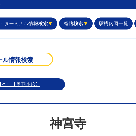
︎
・ターミナル情報検索
▼
経路検索
▼
駅構内図一覧
ナル情報検索
日本）【奥羽本線】
神宮寺