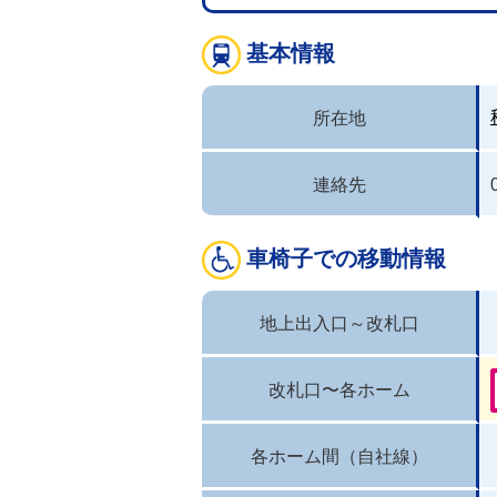
基本情報
所在地
連絡先
車椅子での移動情報
地上出入口～改札口
改札口〜各ホーム
各ホーム間（自社線）