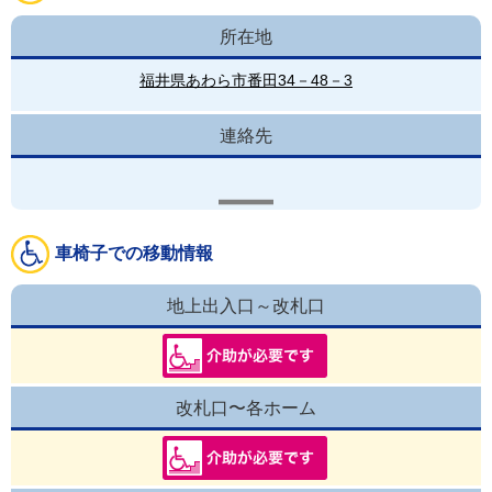
所在地
福井県あわら市番田34－48－3
連絡先
車椅子での移動情報
地上出入口～改札口
改札口〜各ホーム