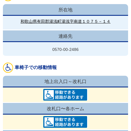
所在地
和歌山県有田郡湯浅町湯浅字南道１０７５－１４
連絡先
0570-00-2486
車椅子での移動情報
地上出入口～改札口
改札口〜各ホーム