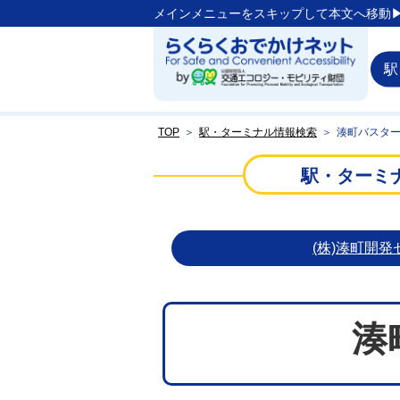
メインメニューをスキップして本文へ移動▶
駅
TOP
＞
駅・ターミナル情報検索
＞
湊町バスター
駅・ターミ
(株)湊町開発
湊