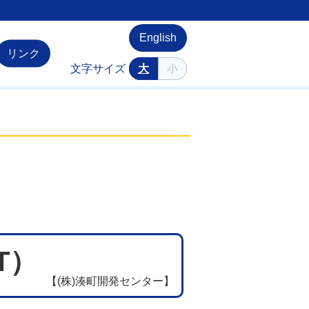
English
リンク
文字サイズ
大
小
T）
【(株)湊町開発センター】