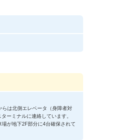
階からは北側エレベータ（身障者対
スターミナルに連絡しています。

車場が地下2F部分に4台確保されて