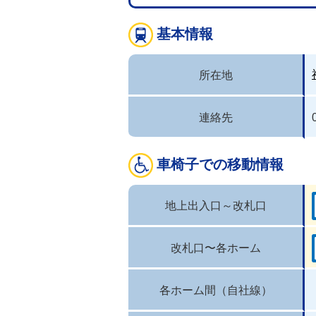
基本情報
所在地
連絡先
車椅子での移動情報
地上出入口～改札口
改札口〜各ホーム
各ホーム間（自社線）