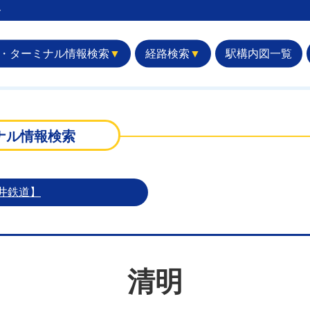
︎
・ターミナル情報検索
▼
経路検索
▼
駅構内図一覧
ナル情報検索
井鉄道】
清明