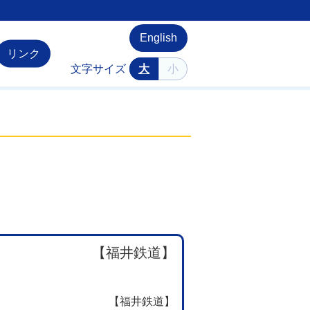
English
リンク
文字サイズ
大
小
【福井鉄道】
【福井鉄道】