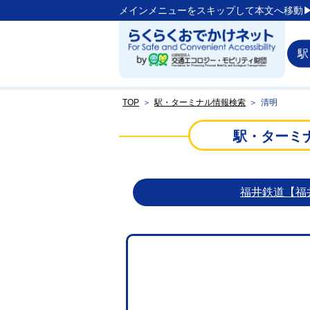
メインメニューをスキップして本文へ移動▶
駅
TOP
＞
駅・ターミナル情報検索
＞
清明
駅・ターミ
福井鉄道【福