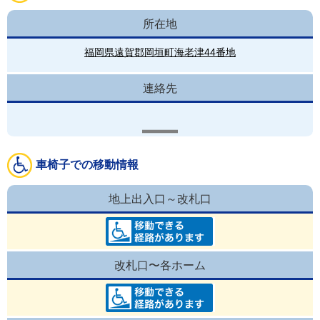
所在地
福岡県遠賀郡岡垣町海老津44番地
連絡先
車椅子での移動情報
地上出入口～改札口
改札口〜各ホーム