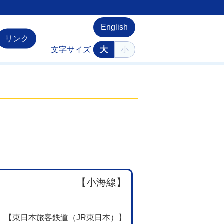
English
リンク
文字サイズ
大
小
【小海線】
【東日本旅客鉄道（JR東日本）】