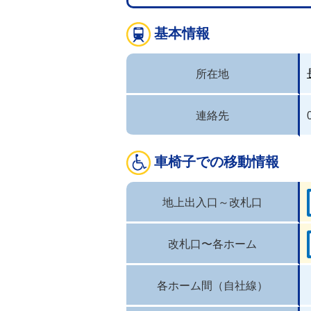
基本情報
所在地
連絡先
車椅子での移動情報
地上出入口～改札口
改札口〜各ホーム
各ホーム間（自社線）