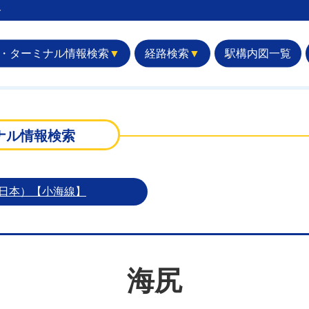
︎
・ターミナル情報検索
▼
経路検索
▼
駅構内図一覧
ナル情報検索
東日本）【小海線】
海尻