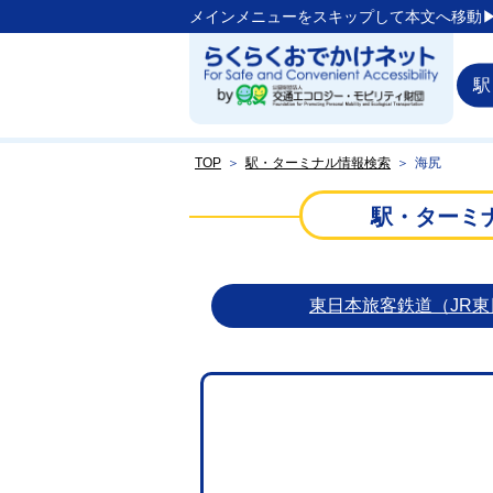
メインメニューをスキップして本文へ移動▶
駅
TOP
＞
駅・ターミナル情報検索
＞
海尻
駅・ターミ
東日本旅客鉄道（JR