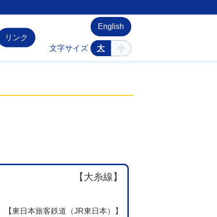
English
リンク
文字サイズ
大
小
【大糸線】
【東日本旅客鉄道（JR東日本）】