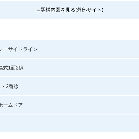
→駅構内図を見る(外部サイト)
シーサイドライン
島式1面2線
1・2番線
ホームドア