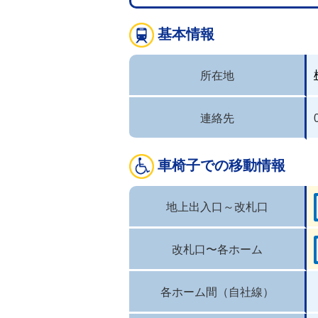
基本情報
所在地
連絡先
車椅子での移動情報
地上出入口～改札口
改札口〜各ホーム
各ホーム間（自社線）