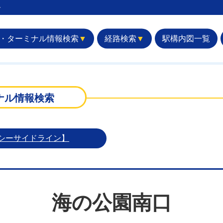
︎
・ターミナル情報検索
▼
経路検索
▼
駅構内図一覧
口
ナル情報検索
シーサイドライン】
海の公園南口