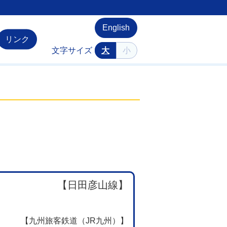
English
リンク
文字サイズ
大
小
【日田彦山線】
【九州旅客鉄道（JR九州）】