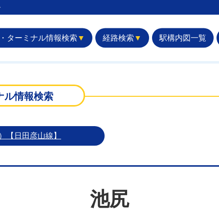
︎
・ターミナル情報検索
▼
経路検索
▼
駅構内図一覧
ナル情報検索
州）【日田彦山線】
池尻