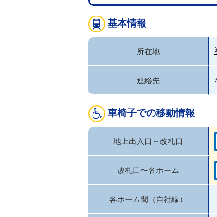
基本情報
所在地
連絡先
車椅子での移動情報
地上出入口～改札口
改札口〜各ホーム
各ホーム間（自社線）