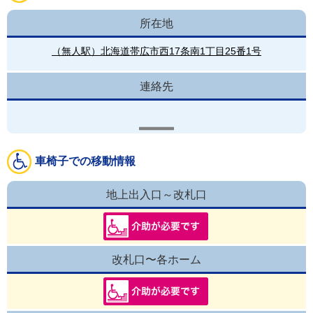
所在地
（無人駅）北海道帯広市西17条南1丁目25番1号
連絡先
車椅子での移動情報
地上出入口～改札口
改札口〜各ホーム