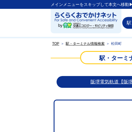
メインメニューをスキップして本文へ移動▶
駅
TOP
＞
駅・ターミナル情報検索
＞
松田町
駅・ターミ
阪堺電気軌道【阪