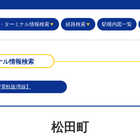
︎
・ターミナル情報検索
▼
経路検索
▼
駅構内図一覧
ナル情報検索
堺電軌阪堺線】
松田町