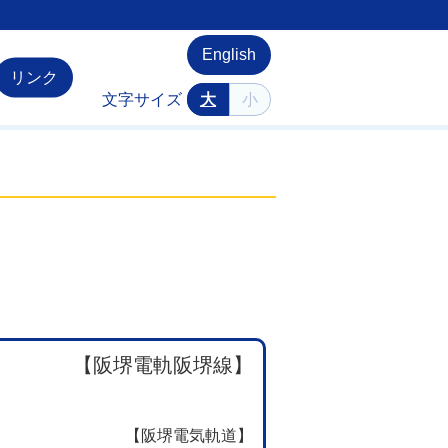
English
リンク
文字サイズ
大
小
【阪堺電軌阪堺線】
【阪堺電気軌道】