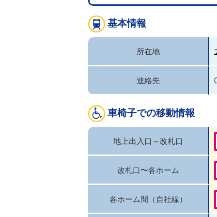
基本情報
所在地
連絡先
車椅子での移動情報
地上出入口～改札口
改札口〜各ホーム
各ホーム間（自社線）