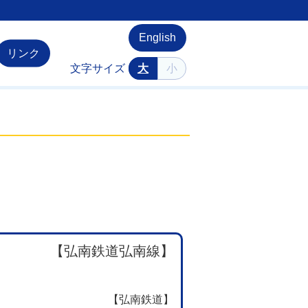
English
リンク
文字サイズ
大
小
【弘南鉄道弘南線】
【弘南鉄道】