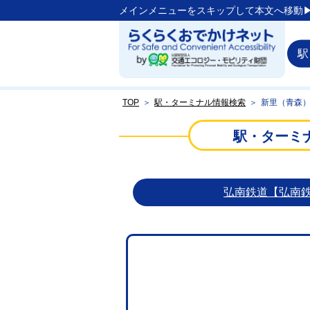
メインメニューをスキップして本文へ移動▶
駅
TOP
＞
駅・ターミナル情報検索
＞
新里（青森
駅・ターミ
弘南鉄道【弘南