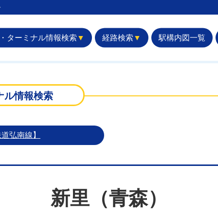
︎
・ターミナル情報検索
▼
経路検索
▼
駅構内図一覧
）
ナル情報検索
鉄道弘南線】
新里（青森）