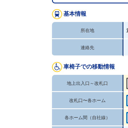
基本情報
所在地
連絡先
車椅子での移動情報
地上出入口～改札口
改札口〜各ホーム
各ホーム間（自社線）