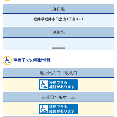
所在地
福井県福井市日之出1丁目8－1
連絡先
車椅子での移動情報
地上出入口～改札口
改札口〜各ホーム