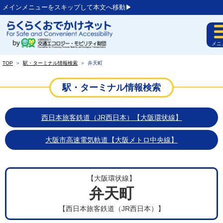
メインメニューをスキップして本文へ移動▶︎
メニ
TOP
＞
駅・ターミナル情報検索
＞
弁天町
駅・ターミナル情報検索
西日本旅客鉄道（JR西日本）【大阪環状線】
大阪市高速電気軌道【大阪メトロ中央線】
【大阪環状線】
弁天町
【西日本旅客鉄道（JR西日本）】