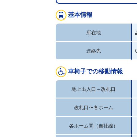
基本情報
所在地
連絡先
車椅子での移動情報
地上出入口～改札口
改札口〜各ホーム
各ホーム間（自社線）