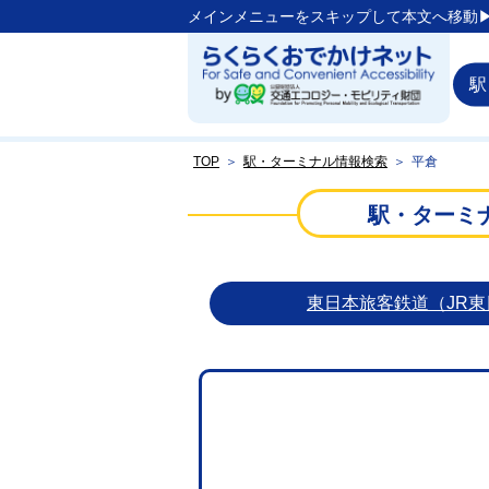
メインメニューをスキップして本文へ移動▶
駅
TOP
＞
駅・ターミナル情報検索
＞
平倉
駅・ターミ
東日本旅客鉄道（JR