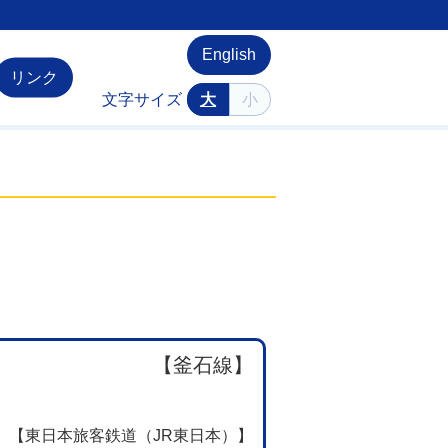
English
リンク
文字サイズ
大
小
【釜石線】
【東日本旅客鉄道（JR東日本）】