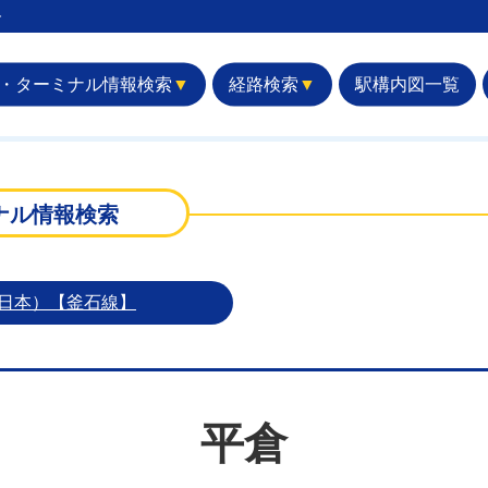
︎
・ターミナル情報検索
▼
経路検索
▼
駅構内図一覧
ナル情報検索
東日本）【釜石線】
平倉