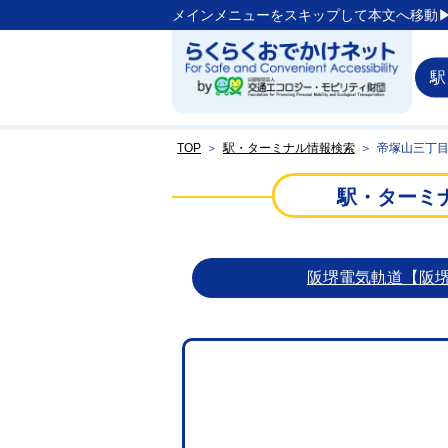
メインメニューをスキップして本文へ移動▶
駅
TOP
＞
駅・ターミナル情報検索
＞
帝塚山三丁
駅・ターミ
阪堺電気軌道【阪