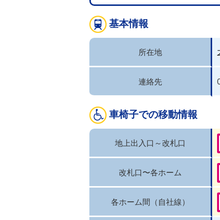
基本情報
所在地
連絡先
車椅子での移動情報
地上出入口～改札口
改札口〜各ホーム
各ホーム間（自社線）