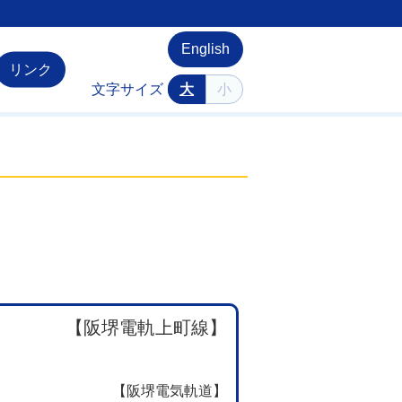
English
リンク
文字サイズ
大
小
【阪堺電軌上町線】
【阪堺電気軌道】