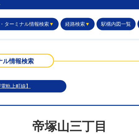
︎
・ターミナル情報検索
▼
経路検索
▼
駅構内図一覧
目
ナル情報検索
堺電軌上町線】
帝塚山三丁目