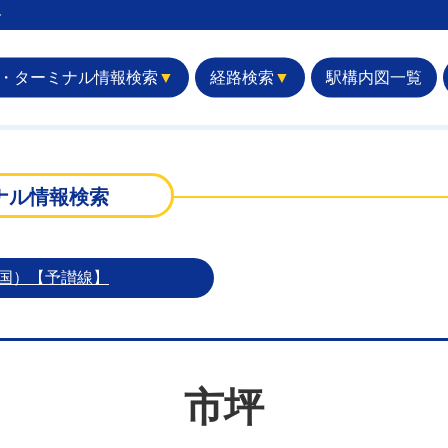
︎
・ターミナル情報検索
▼
経路検索
▼
駅構内図一覧
ナル情報検索
四国）【予讃線】
市坪