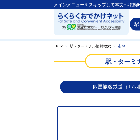
メインメニューをスキップして本文へ移動▶
駅
TOP
＞
駅・ターミナル情報検索
＞
市坪
駅・ターミ
四国旅客鉄道（JR