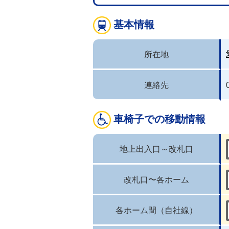
基本情報
所在地
連絡先
車椅子での移動情報
地上出入口～改札口
改札口〜各ホーム
各ホーム間（自社線）