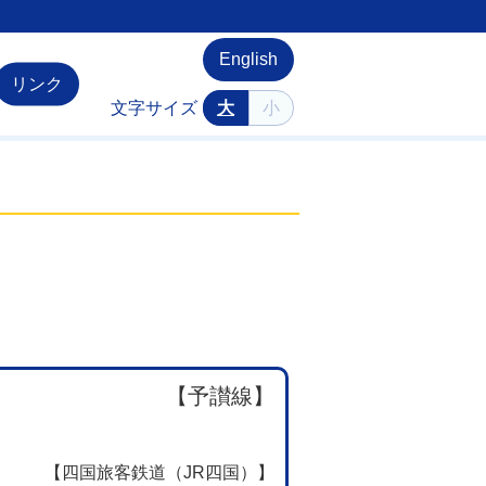
English
リンク
文字サイズ
大
小
【予讃線】
【四国旅客鉄道（JR四国）】