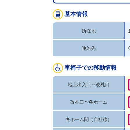
基本情報
所在地
連絡先
車椅子での移動情報
地上出入口～改札口
改札口〜各ホーム
各ホーム間（自社線）