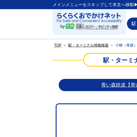
メインメニューをスキップして本文へ移動▶
駅
TOP
＞
駅・ターミナル情報検索
＞
小柳（青森
駅・ターミ
青い森鉄道【青