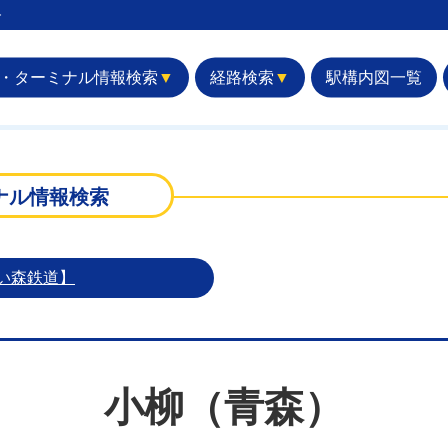
︎
・ターミナル情報検索
▼
経路検索
▼
駅構内図一覧
）
ナル情報検索
い森鉄道】
小柳（青森）