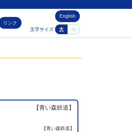
English
リンク
文字サイズ
大
小
【青い森鉄道】
【青い森鉄道】