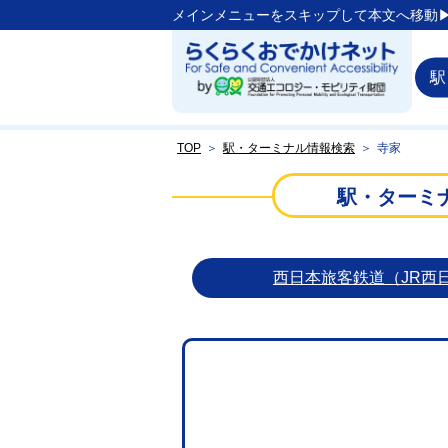
メインメニューをスキップして本文へ移動▶
駅
TOP
＞
駅・ターミナル情報検索
＞
寺家
駅・ターミ
西日本旅客鉄道（JR西