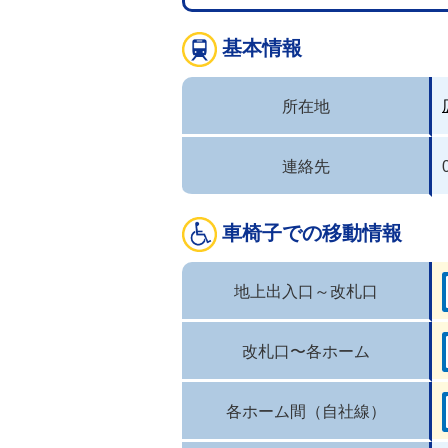
基本情報
所在地
連絡先
車椅子での移動情報
地上出入口～改札口
改札口〜各ホーム
各ホーム間（自社線）