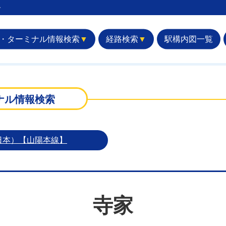
︎
・ターミナル情報検索
▼
経路検索
▼
駅構内図一覧
ナル情報検索
日本）【山陽本線】
寺家