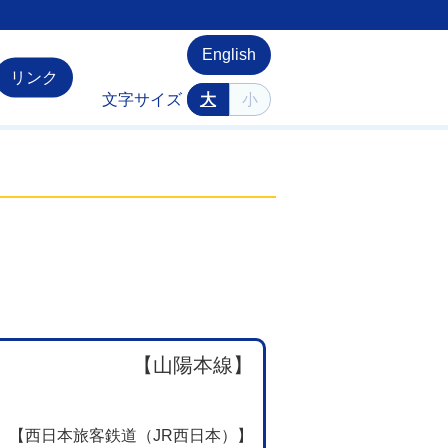
English
リンク
文字サイズ
大
小
【山陽本線】
【西日本旅客鉄道（JR西日本）】