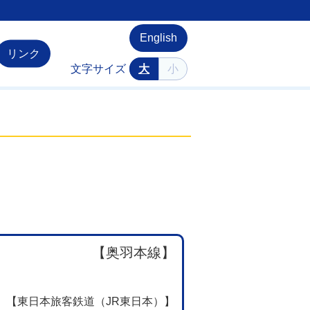
English
リンク
文字サイズ
大
小
【奥羽本線】
【東日本旅客鉄道（JR東日本）】