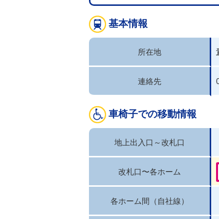
基本情報
所在地
連絡先
車椅子での移動情報
地上出入口～改札口
改札口〜各ホーム
各ホーム間（自社線）