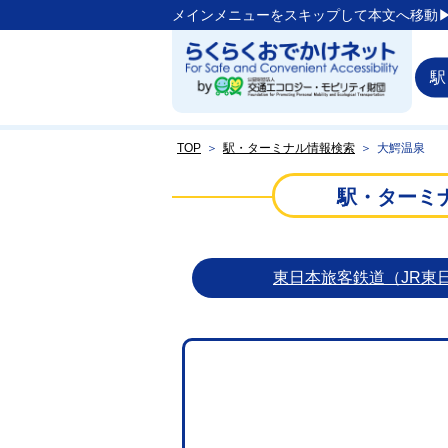
メインメニューをスキップして本文へ移動▶
駅
TOP
＞
駅・ターミナル情報検索
＞
大鰐温泉
駅・ターミ
東日本旅客鉄道（JR東