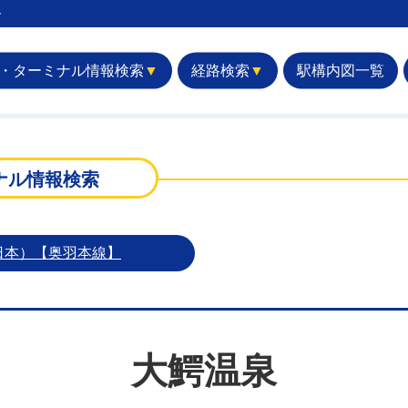
︎
・ターミナル情報検索
▼
経路検索
▼
駅構内図一覧
ナル情報検索
日本）【奥羽本線】
大鰐温泉