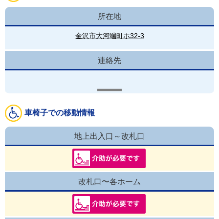
所在地
金沢市大河端町ホ32-3
連絡先
車椅子での移動情報
地上出入口～改札口
改札口〜各ホーム