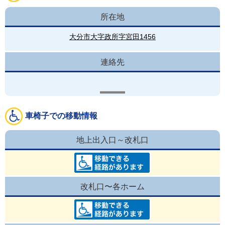
所在地
大分市大字政所字宮田1456
連絡先
車椅子での移動情報
地上出入口～改札口
改札口〜各ホーム