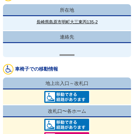
所在地
長崎県島原市明町大三東丙135-2
連絡先
車椅子での移動情報
地上出入口～改札口
改札口〜各ホーム