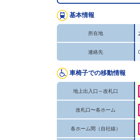
基本情報
所在地
連絡先
車椅子での移動情報
地上出入口～改札口
改札口〜各ホーム
各ホーム間（自社線）