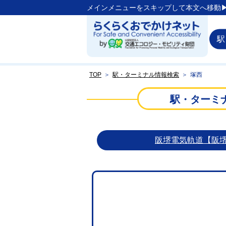
メインメニューをスキップして本文へ移動▶
駅
TOP
＞
駅・ターミナル情報検索
＞
塚西
駅・ターミ
阪堺電気軌道【阪