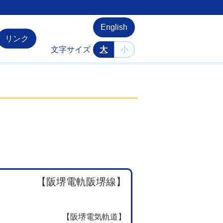
English
リンク
文字サイズ
大
小
【阪堺電軌阪堺線】
【阪堺電気軌道】