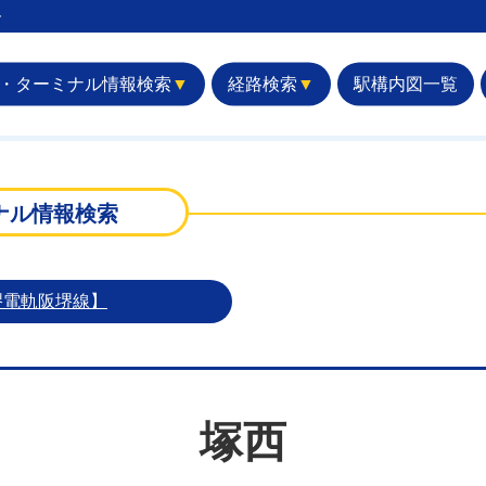
︎
・ターミナル情報検索
▼
経路検索
▼
駅構内図一覧
ナル情報検索
堺電軌阪堺線】
塚西