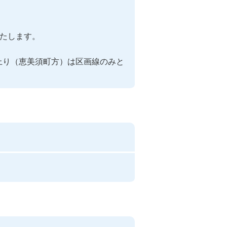
たします。

上り（恵美須町方）は区画線のみと