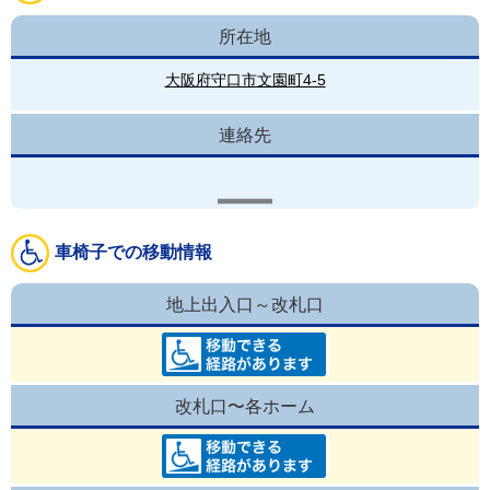
所在地
大阪府守口市文園町4-5
連絡先
車椅子での移動情報
地上出入口～改札口
改札口〜各ホーム