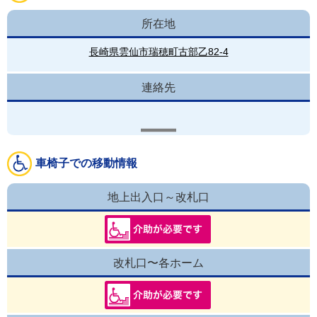
所在地
長崎県雲仙市瑞穂町古部乙82-4
連絡先
車椅子での移動情報
地上出入口～改札口
改札口〜各ホーム