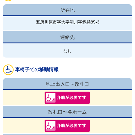
所在地
五所川原市字大字漆川字鍋懸85-3
連絡先
なし
車椅子での移動情報
地上出入口～改札口
改札口〜各ホーム