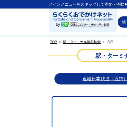
メインメニューをスキップして本文へ移動▶
駅
TOP
＞
駅・ターミナル情報検索
＞
六田
駅・ターミ
近畿日本鉄道（近鉄