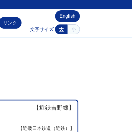
English
リンク
文字サイズ
大
小
【近鉄吉野線】
【近畿日本鉄道（近鉄）】