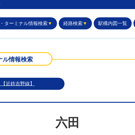
︎
・ターミナル情報検索
▼
経路検索
▼
駅構内図一覧
ナル情報検索
）【近鉄吉野線】
六田