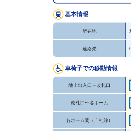
基本情報
所在地
連絡先
車椅子での移動情報
地上出入口～改札口
改札口〜各ホーム
各ホーム間（自社線）