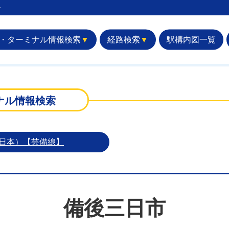
︎
・ターミナル情報検索
▼
経路検索
▼
駅構内図一覧
ナル情報検索
西日本）【芸備線】
備後三日市