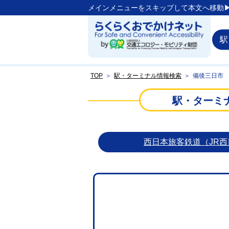
メインメニューをスキップして本文へ移動▶
駅
TOP
＞
駅・ターミナル情報検索
＞
備後三日市
駅・ターミ
西日本旅客鉄道（JR