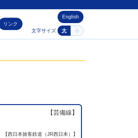
English
リンク
文字サイズ
大
小
【芸備線】
【西日本旅客鉄道（JR西日本）】