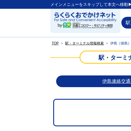
メインメニューをスキップして本文へ移動▶
駅
TOP
＞
駅・ターミナル情報検索
＞
伊島［徳島
駅・ターミ
伊島連絡交通事