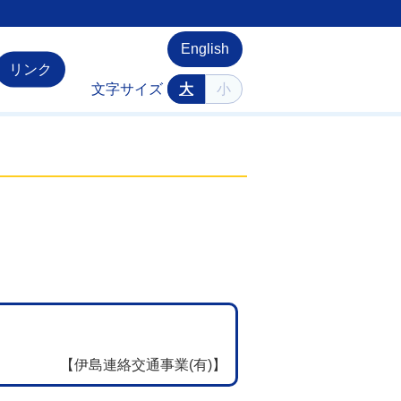
English
リンク
文字サイズ
大
小
【伊島連絡交通事業(有)】