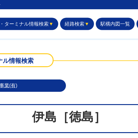
︎
・ターミナル情報検索
▼
経路検索
▼
駅構内図一覧
］
ナル情報検索
業(有)
伊島［徳島］