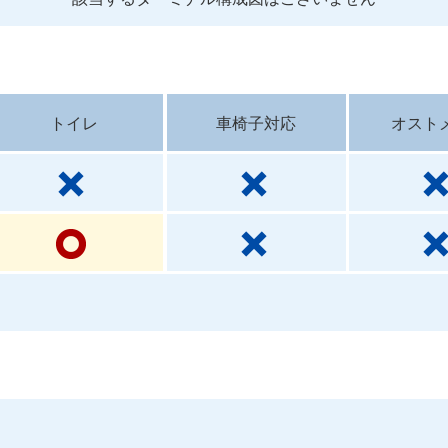
トイレ
車椅子対応
オスト