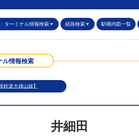
︎
・ターミナル情報検索
▼
経路検索
▼
駅構内図一覧
ナル情報検索
根鉄道大雄山線】
井細田