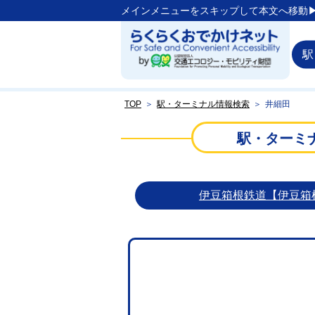
メインメニューをスキップして本文へ移動▶
駅
TOP
＞
駅・ターミナル情報検索
＞
井細田
駅・ターミ
伊豆箱根鉄道【伊豆箱