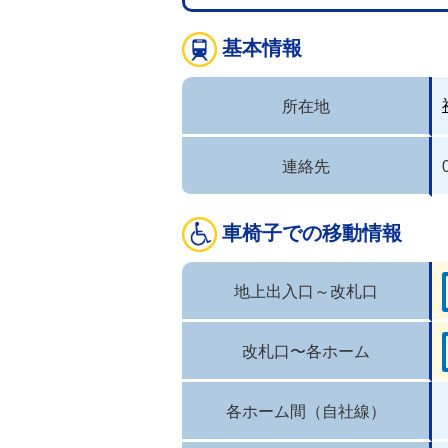
基本情報
所在地
連絡先
車椅子での移動情報
地上出入口～改札口
改札口〜各ホーム
各ホーム間（自社線）