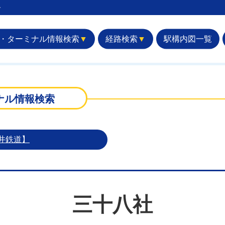
︎
・ターミナル情報検索
▼
経路検索
▼
駅構内図一覧
ナル情報検索
井鉄道】
三十八社