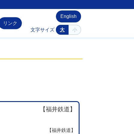
English
リンク
文字サイズ
大
小
【福井鉄道】
【福井鉄道】