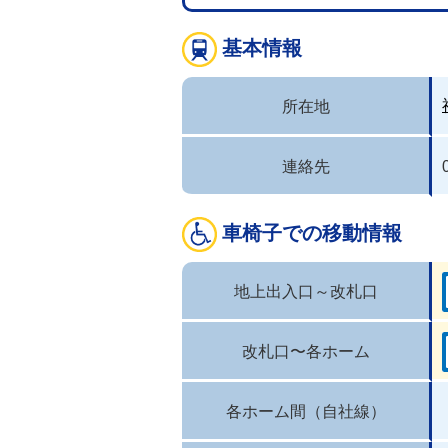
基本情報
所在地
連絡先
車椅子での移動情報
地上出入口～改札口
改札口〜各ホーム
各ホーム間（自社線）