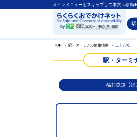
メインメニューをスキップして本文へ移動▶
駅
TOP
＞
駅・ターミナル情報検索
＞
三十八社
駅・ターミ
福井鉄道【福