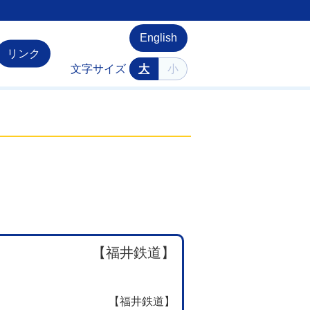
English
リンク
文字サイズ
大
小
【福井鉄道】
【福井鉄道】