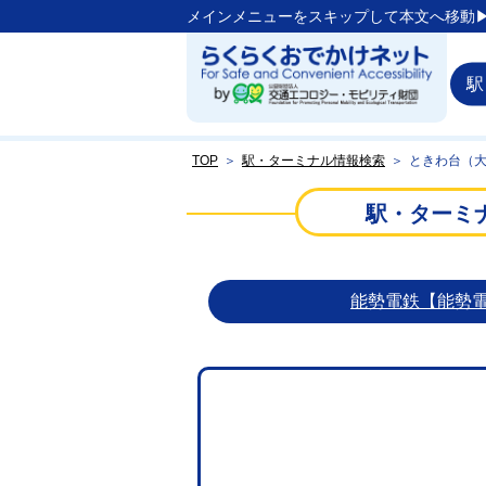
メインメニューをスキップして本文へ移動▶
駅
TOP
＞
駅・ターミナル情報検索
＞
ときわ台（
駅・ターミ
能勢電鉄【能勢