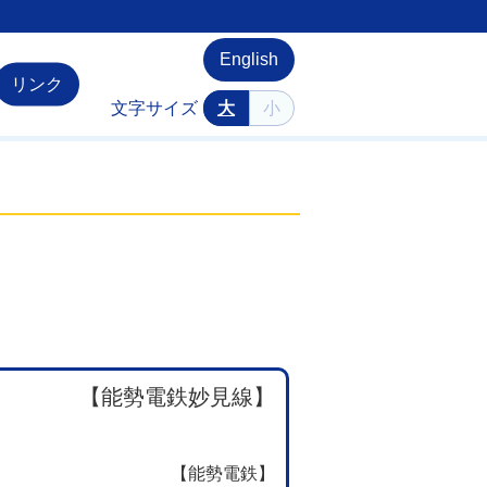
English
リンク
文字サイズ
大
小
【能勢電鉄妙見線】
【能勢電鉄】