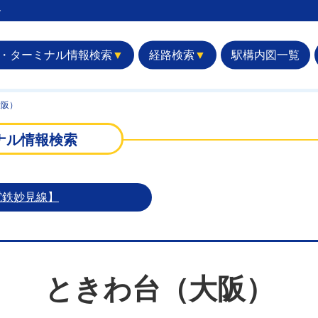
︎
・ターミナル情報検索
▼
経路検索
▼
駅構内図一覧
大阪）
ナル情報検索
電鉄妙見線】
ときわ台（大阪）