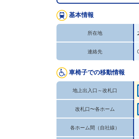
基本情報
所在地
連絡先
車椅子での移動情報
地上出入口～改札口
改札口〜各ホーム
各ホーム間（自社線）