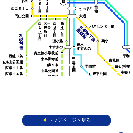
二十四軒
幌
８
１
丁
丁
苗
西２８丁目
さっぽろ
目
目
穂
円山公園
大通
西
西
西
区
中
バスセンター前
札幌地下鉄
１
８
４
役
央
東西線
５
丁
丁
所
丁
目
目
札
前
目
幌
狸小路
菊水
(
市
豊水
すすきの
電
すすきの
資生館小学校前
西線６条
平和
中
東本願寺前
東札幌
９条旭山公園通
島
山鼻９条
公
学園前
白石(札幌市
西線１１条
園
中島公園通
南郷７
西線１４条
豊平公園
行啓通
南
西線１６条
美園
幌
静修学園前
平
ープウェイ入口
中
山鼻１９条
月寒中央
南
橋
の
郷
平
島
南平岸
も
１
岸
福住
電
中
石
東
幌
い
８
（
札
澄川
車
央
山
屯
南
も
わ
丁
札
幌
事
図
通
田
小
い
山
自衛隊前
目
幌
も
も
地
業
書
通
学
麓
わ
市
い
｜
真駒内
下
所
館
校
山
営
わ
り
前
前
前
鉄
◀︎
トップページへ戻る
）
ロ
中
す
南
腹
｜
カ
北
プ
｜
線