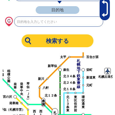
目的地
あ
い
あ
ロ
の
い
イ
里
の
ズ
教
里
タ
拓
育
公
ウ
北
大
園
ン
学園都市線
篠路
太平
百合が原
札
幌
新琴似
地
麻生
栄町
稲
手
下
積
稲
鉄
北３４条
札幌丘珠空
新道東
公
新川
東
園
北２４条
豊
琴
発
発
元町
線
似
寒
寒
八軒
北１８条
（
中
Ｊ
央
北１２条
宮の沢
Ｒ
北
東
環
）
１
区
状
桑
発寒南
３
役
通
園
条
所
東
琴似（札幌市営）
東
前
西
西
札
１
１