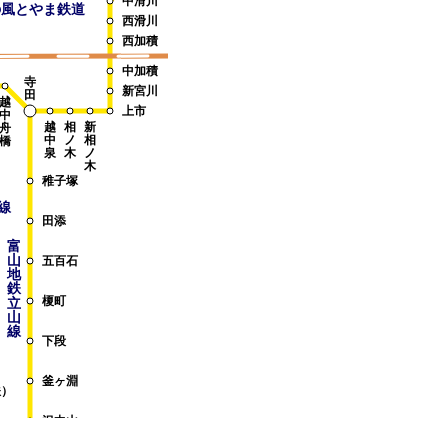
中滑川
宇奈月
の風とやま鉄道
西滑川
黒
柳橋
部
西加積
峡
森石
谷
中加積
黒薙
寺
鉄
新宮川
田
道
越
笹平
上市
中
越
相
新
舟
出平
中
ノ
相
橋
泉
木
ノ
猫又
木
稚子塚
鐘釣
小屋平
線
田添
欅平
富
山
五百石
地
鉄
榎町
立
山
線
下段
立
立
黒
山
部
釜ヶ淵
山
鉄）
ケ
ロ
ケ
｜
｜
｜
沢中山
ブ
プ
ブ
ル
ウ
ル