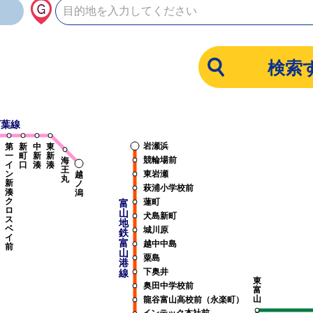
万葉線
岩瀬浜
第
新
中
東
一
町
新
新
競輪場前
海
イ
口
湊
湊
王
ン
東岩瀬
越
丸
新
ノ
萩浦小学校前
湊
潟
ク
蓮町
富
ロ
山
犬島新町
ス
地
ベ
城川原
鉄
イ
富
越中中島
前
山
粟島
港
下奥井
線
東
奥田中学校前
富
山
龍谷富山高校前（永楽町）