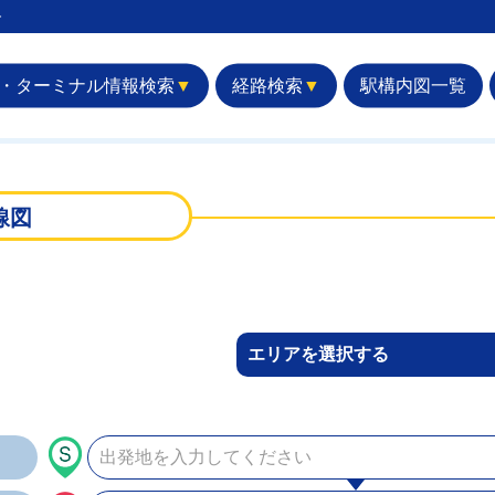
︎
・ターミナル情報検索
▼
経路検索
▼
駅構内図一覧
線図
エリアを選択する