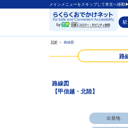
メインメニューをスキップして本文へ移動▶
駅
TOP
＞
路線図
路
能登空港
穴水
能登鹿島
路線図
西岸
【甲信越・北陸】
の
と
能登中島
鉄
道
笠師保
出発地
和倉温泉
田
鶴
浜
七尾