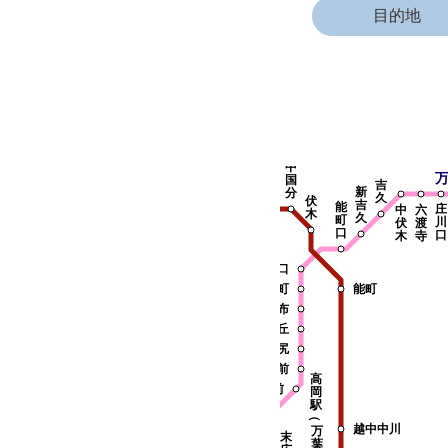
目的地
徳田
能登二宮
良川
能登部
金丸
越
中
氷
島
雨
国
千路
吉
新
見
尾
晴
分
久
伏
吉
能
庄
中
六
羽咋
木
久
町
氷見線
川
伏
渡
口
口
木
寺
南羽咋
七
米島口
尾
新能町
能町
敷浪
線
荻布
旭ヶ丘
宝達
江尻
免田
市民病院前
高
志貴野中学校前
岡
松
駅
広小路
（
急患医療センター前
越中中川
万
末
葉