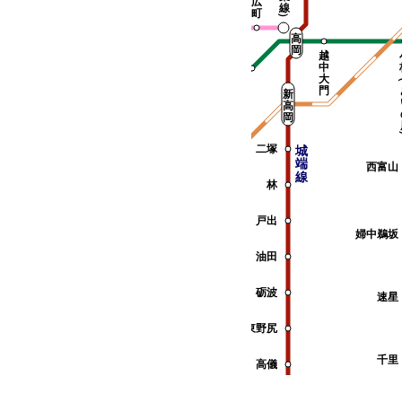
坂下町
広
線
町
）
片原町
高
岡
越
中
高岡やぶなみ
大
門
新
西高岡
高
岡
二塚
城
倶
石
福
端
利
動
岡
西富山
線
伽
林
羅
戸出
婦中鵜坂
油田
砺波
速星
東野尻
千里
高儀
福野