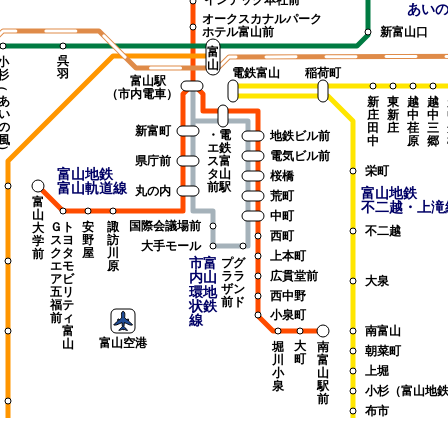
インテック本社前
あい
オークスカナルパーク
ホテル富山前
新富山口
富
呉
小
山
電鉄富山
稲荷町
羽
杉
富山駅
（
（市内電車）
あ
新
東
越
越
い
庄
新
中
中
の
田
庄
荏
三
新富町
・
電
地鉄ビル前
風
中
原
郷
エ
鉄
）
電気ビル前
県庁前
ス
富
栄町
富山地鉄
タ
山
桜橋
富山軌道線
前
駅
丸の内
富山地鉄
荒町
富
不二越・上滝
山
中町
国際会議場前
Ｇ
ト
安
諏
大
不二越
西町
ス
ヨ
野
訪
学
大手モール
ク
タ
屋
川
前
上本町
市富
プ
グ
エ
モ
原
内山
ラ
ラ
広貫堂前
ア
ビ
大泉
ザ
ン
環地
五
リ
西中野
前
ド
福
テ
状鉄
小泉町
前
ィ
線
富
南富山
富山空港
山
大
堀
南
朝菜町
町
川
富
上堀
小
山
泉
駅
小杉（富山地
前
布市