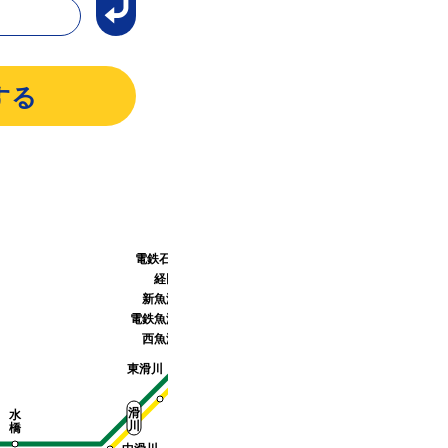
越
西
中
入
入
宮
善
善
泊
崎
生地
黒部宇奈月温泉
電鉄石田
栃屋
黒部
舌
電
東
荻
長
新
若
経田
山
鉄
三
生
屋
黒
栗
浦山
黒
日
部
新魚津
魚津
部
市
下立
富
電鉄魚津
山
西魚津
下立
地
鉄
愛本
東滑川
越中中村
本
早月加積
線
内山
浜加積
滑
音沢
水
川
橋
宇奈