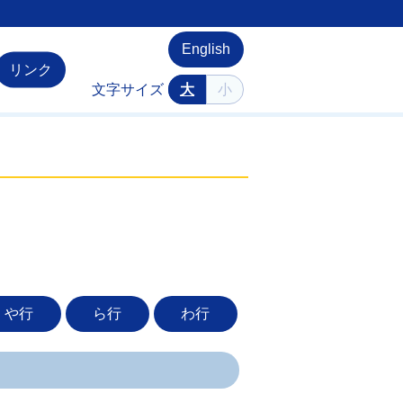
English
リンク
文字サイズ
大
小
や行
ら行
わ行