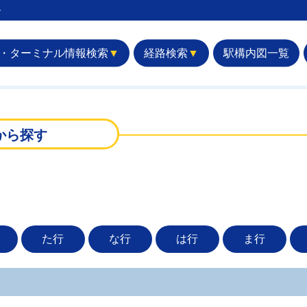
︎
・ターミナル情報検索
▼
経路検索
▼
駅構内図一覧
から探す
た行
な行
は行
ま行