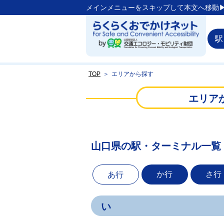
メインメニューをスキップして本文へ移動▶
駅
TOP
＞
エリアから探す
エリア
山口県の駅・ターミナル一覧
か行
さ行
あ行
い