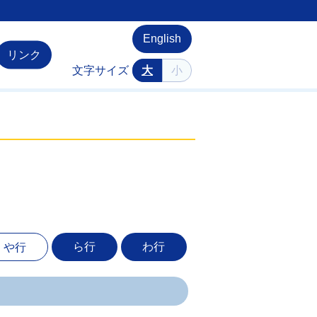
English
リンク
文字サイズ
大
小
ら行
わ行
や行