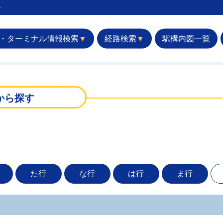
︎
・ターミナル情報検索
▼
経路検索
▼
駅構内図一覧
から探す
た行
な行
は行
ま行