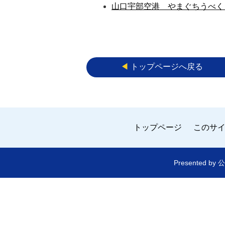
山口宇部空港 やまぐちうべく
◀︎
トップページへ戻る
トップページ
このサ
Presented