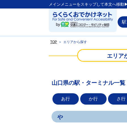
メインメニューをスキップして本文へ移動▶
駅
TOP
＞
エリアから探す
エリア
山口県の駅・ターミナル一覧
あ行
か行
さ行
や