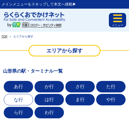
メインメニューをスキップして本文へ移動▶︎
メニュー
TOP
＞
エリアから探す
エリアから探す
山形県の駅・ターミナル一覧
あ行
か行
さ行
た行
は行
ま行
や行
な行
ら行
わ行