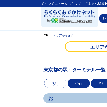
メインメニューをスキップして本文へ移動▶
駅
TOP
＞
エリアから探す
エリア
東京都の駅・ターミナル一覧
か行
さ行
あ行
お