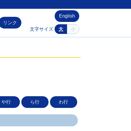
English
リンク
文字サイズ
大
小
や行
ら行
わ行