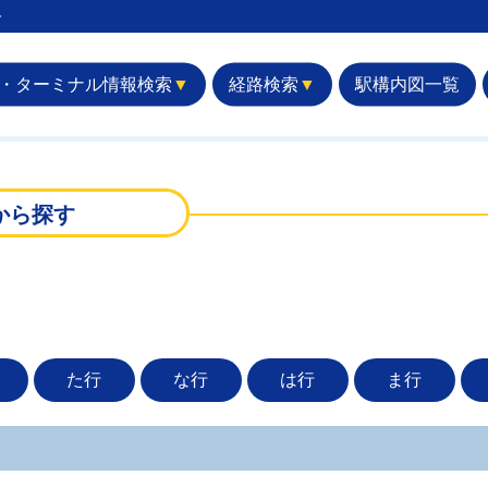
︎
・ターミナル情報検索
▼
経路検索
▼
駅構内図一覧
から探す
た行
な行
は行
ま行