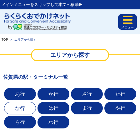
メインメニューをスキップして本文へ移動▶︎
メニュー
TOP
＞
エリアから探す
エリアから探す
佐賀県の駅・ターミナル一覧
あ行
か行
さ行
た行
は行
ま行
や行
な行
ら行
わ行